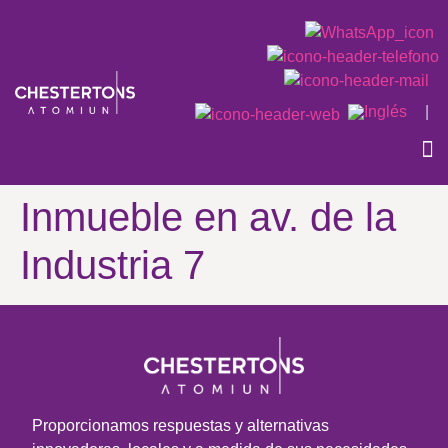
|
QU
CAS
Inmueble en av. de la
Industria 7
Proporcionamos respuestas y alternativas