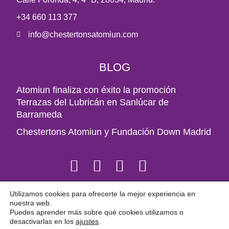
+34 660 113 377
info@chestertonsatomiun.com
BLOG
Atomiun finaliza con éxito la promoción
Terrazas del Lubricán en Sanlúcar de
Barrameda
Chestertons Atomiun y Fundación Down Madrid
Utilizamos cookies para ofrecerte la mejor experiencia en
nuestra web.
© 2022 Chestertons Atomiun
Puedes aprender más sobre qué cookies utilizamos o
desactivarlas en los
ajustes
.
Aviso legal
Política de privacidad
Política de cookies