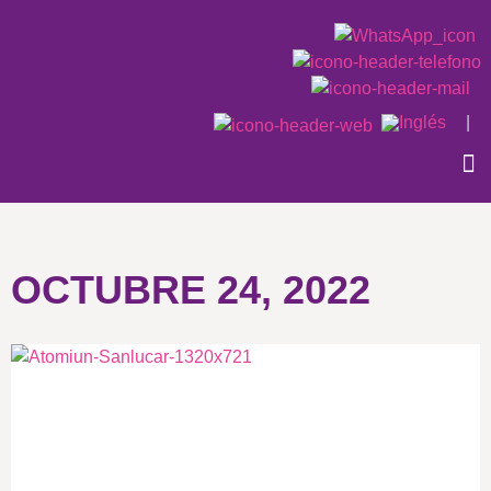
|
QU
CAS
OCTUBRE 24, 2022